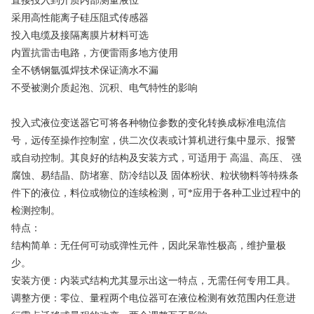
直接投入到介质内部测量液位
采用高性能离子硅压阻式传感器
投入电缆及接隔离膜片材料可选
内置抗雷击电路，方便雷雨多地方使用
全不锈钢氩弧焊技术保证滴水不漏
不受被测介质起泡、沉积、电气特性的影响
投入式液位变送器它可将各种物位参数的变化转换成标准电流信
号，远传至操作控制室，供二次仪表或计算机进行集中显示、报警
或自动控制。其良好的结构及安装方式，可适用于 高温、高压、 强
腐蚀、易结晶、防堵塞、防冷结以及 固体粉状、粒状物料等特殊条
件下的液位，料位或物位的连续检测，可*应用于各种工业过程中的
检测控制。
特点：
结构简单：无任何可动或弹性元件，因此呆靠性极高，维护量极
少。
安装方便：内装式结构尤其显示出这一特点，无需任何专用工具。
调整方便：零位、量程两个电位器可在液位检测有效范围内任意进