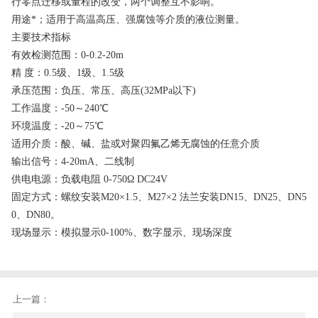
行零点迁移或量程的改变，两个调整互不影响。
用途*；适用于高温高压、强腐蚀等介质的液位测量。
主要技术指标
有效检测范围：0-0.2-20m
精 度：0.5级、1级、1.5级
承压范围：负压、常压、高压(32MPa以下)
工作温度：-50～240℃
环境温度：-20～75℃
适用介质：酸、碱、盐或对聚四氟乙烯无腐蚀的任意介质
输出信号：4-20mA、二线制
供电电源：负载电阻 0-750Ω DC24V
固定方式：螺纹安装M20×1.5、M27×2 法兰安装DN15、DN25、DN5
0、DN80。
现场显示：模拟显示0-100%、数字显示、现场深度
上一篇：