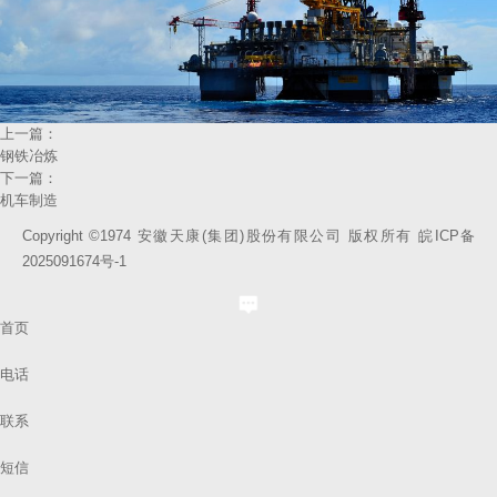
上一篇：
钢铁冶炼
下一篇：
机车制造
Copyright ©1974 安徽天康(集团)股份有限公司 版权所有
皖ICP备
2025091674号-1
首页
电话
联系
短信