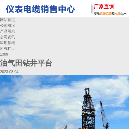
网站首页
公司概况
产品展示
公司资讯
应用领域
所有栏目
1309
油气田钻井平台
2023-08-04