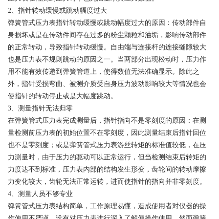
2、指针转动缓慢或跳动幅度过大
弹簧管式压力表指针转动缓慢或跳动幅度过大的原因：传动部件自
身损坏或是在传动件间存在过多的粉尘颗粒和油垢，影响传动部件
的正常转动，导致指针转动缓慢。自由端与连接杆的连接缝隙较大
也是压力表不规则跳动的原因之一。当两部分出现松动时，压力作
用不能有效传递到弹簧管道上，使得数值无法准确显示。除此之
外，指针受损弯曲、被测介质受自身压力波动影响较大等情况也会
使指针的转动停止或是大幅度跳动。
3、测量指针无法归零
在弹簧管式压力表完成测量后，指针指向不是零刻度的原因：在测
量检测前压力表的初始位置不在零刻度，因此测量结束后指针回位
也不是零刻度；或是弹簧管式压力表游丝转矩的标准值较低，在压
力测量时，由于压力的驱动可以正常运行，但当检测结束后转矩的
力度达不到标准，压力表内部的结构发生形变，齿轮间的转动摩擦
力变化较大，齿轮无法正常运转，进而使指针的指向并非零刻度。
4、测量人员不够专业
弹簧管式压力表结构简单，工作原理易懂，造成使用者对仪器的操
作使用不严谨，没有对压力表进行深入了解便操作使用，然而弹簧